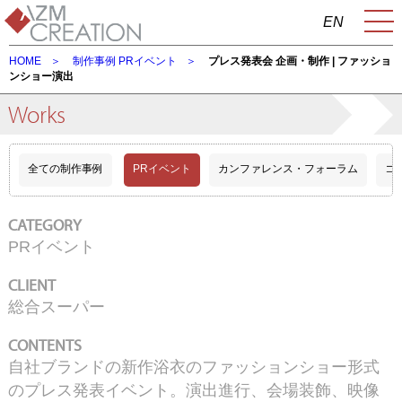
EN
HOME
制作事例
PRイベント
プレス発表会 企画・制作 | ファッショ
ンショー演出
Works
全ての制作事例
PRイベント
カンファレンス・フォーラム
コ
CATEGORY
PRイベント
CLIENT
総合スーパー
CONTENTS
自社ブランドの新作浴衣のファッションショー形式
のプレス発表イベント。演出進行、会場装飾、映像