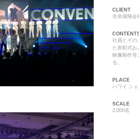
CLIENT
生命保険会
CONTENT
社員とその
た表彰式お
映像制作等
る。
PLACE
ハワイ シ
SCALE
2,000名